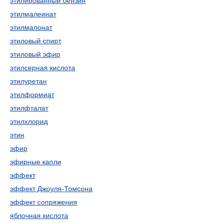
этилированный бензин
этилмалеинат
этилмалонат
этиловый спирт
этиловый эфир
этилсерная кислота
этилуретан
этилформиат
этилфталат
этилхлорид
этин
эфир
эфирные капли
эффект
эффект Джоуля-Томсона
эффект сопряжения
яблочная кислота