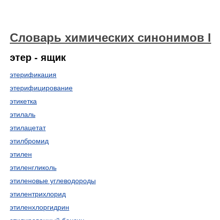
Cловарь химических синонимов I
этер - ящик
этерификация
этерифицирование
этикетка
этилаль
этилацетат
этилбромид
этилен
этиленгликоль
этиленовые углеводороды
этилентрихлорид
этиленхлоргидрин