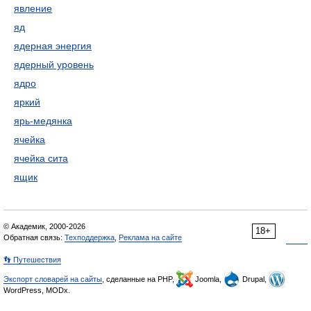
явление
яд
ядерная энергия
ядерный уровень
ядро
яркий
ярь-медянка
ячейка
ячейка сита
ящик
© Академик, 2000-2026
18+
Обратная связь:
Техподдержка
,
Реклама на сайте
👣 Путешествия
Экспорт словарей на сайты
, сделанные на PHP,
Joomla,
Drupal,
WordPress, MODx.